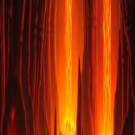
アニメ風背景画像
ホーム
画像
タグ
ブログ
ホーム
>
タグ一覧
>
red
系
🎨
red
系の画像
red
系の色味を持つ画像が
1
件見つかりました
火山の鍛冶場
火山の熱を利用した壮大な鍛冶場の背景素材。炎と溶岩が織
りなす迫力ある雰囲気が特徴です。ファンタジーゲーム、ド
ワーフ系コンテンツ、鍛冶シーンなどに最適。商用利用
OK・クレジット不要。
1920
×
1080